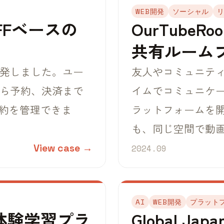
WEB開発
ソーシャル
IFFベースの
OurTubeR
共有ルーム
開発しました。ユー
友人やコミュニテ
から予約、決済まで
イムでコミュニケ
約を管理できま
ラットフォームを
も、同じ空間で動
View case →
2024.09
AI
WEB開発
プラット
LM体験学習プラ
Global Japa