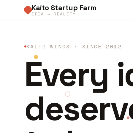
Kaito Startup Farm
IDEA → REALITY
KAITO WINGS · SINCE 2012
Every 
deserv