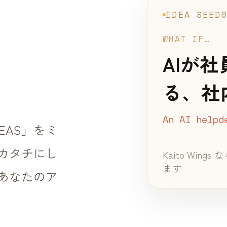
IDEA SEED
WHAT IF…
AIが
る、社
An AI helpd
 IDEAS」をミ
カタチにし
Kaito Win
ます
あなたのア