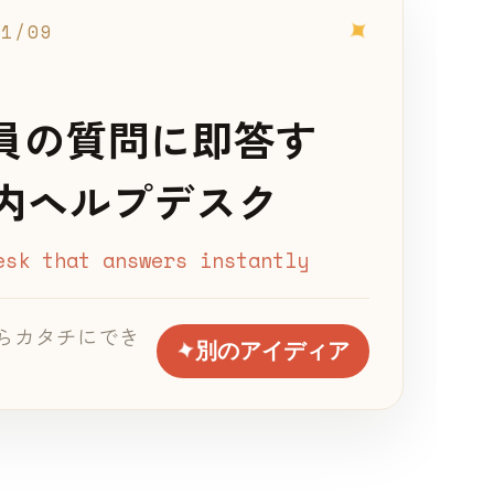
✦
01
/
09
社員の質問に即答す
内ヘルプデスク
esk that answers instantly
gs ならカタチにでき
✦
別のアイディア