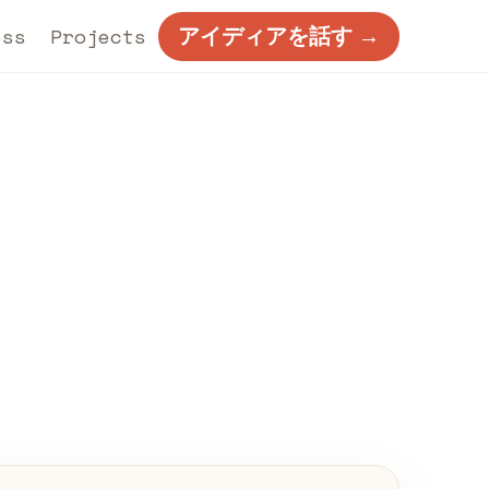
ess
Projects
アイディアを話す →