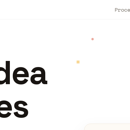
Proc
idea
es