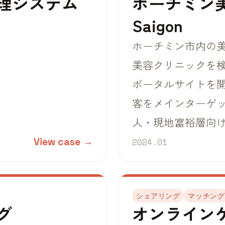
理システム
ホーチミン美容
Saigon
ホーチミン市内の
美容クリニックを
ポータルサイトを
客をメインターゲ
人・現地富裕層向
View case →
2024.01
シェアリング
マッチング
グ
オンライン