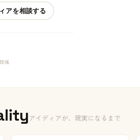
ィアを相談する
 領域
ality
アイディアが、現実になるまで